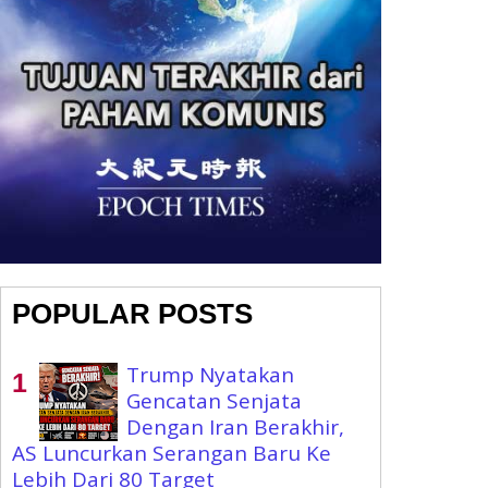
POPULAR POSTS
Trump Nyatakan
Gencatan Senjata
Dengan Iran Berakhir,
AS Luncurkan Serangan Baru Ke
Lebih Dari 80 Target