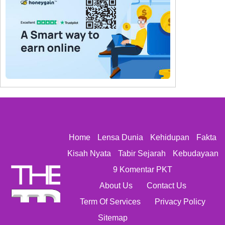
Home
Lensa Dunia
Kehidupan
Fakta
Kisah Nyata
Tabir Sejarah
Kebudayaan
9 Komentar PKT
About Us
Contact Us
Term Of Services
Privacy Policy
Sitemap