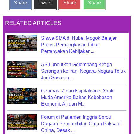
Share
Tweet
Share
Share
RELATED ARTICLES
Siswa SMA di Hubei Mogok Belajar
Protes Pemangkasan Libur,
Pertanyakan Kebijakan...
AS Luncurkan Gelombang Ketiga
Serangan ke Iran, Negara-Negara Teluk
Jadi Sasaran...
Generasi Z dan Kapitalisme: Anak
Muda Amerika Bahas Kebebasan
Ekonomi, AI, dan M...
Forum di Parlemen Inggris Soroti
Dugaan Pengambilan Organ Paksa di
China, Desak ...