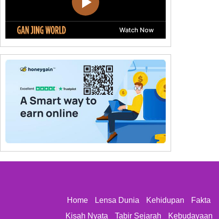
Home
Lensa Dunia
Kehidupan
Fakta
Kisah Nyata
Tabir Sejarah
Kebudayaan