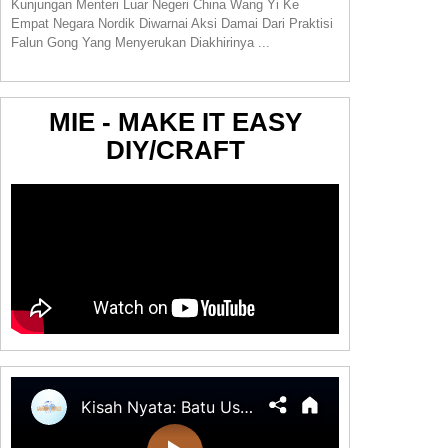
Kunjungan Menteri Luar Negeri China Wang Yi Ke
Empat Negara Nordik Diwarnai Aksi Damai Dari Praktisi
Falun Gong Yang Menyerukan Diakhirinya ...
MIE - MAKE IT EASY
DIY/CRAFT