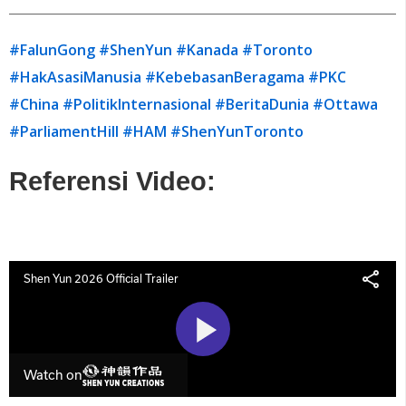
#FalunGong
#ShenYun
#Kanada
#Toronto
#HakAsasiManusia
#KebebasanBeragama
#PKC
#China
#PolitikInternasional
#BeritaDunia
#Ottawa
#ParliamentHill
#HAM
#ShenYunToronto
Referensi Video: