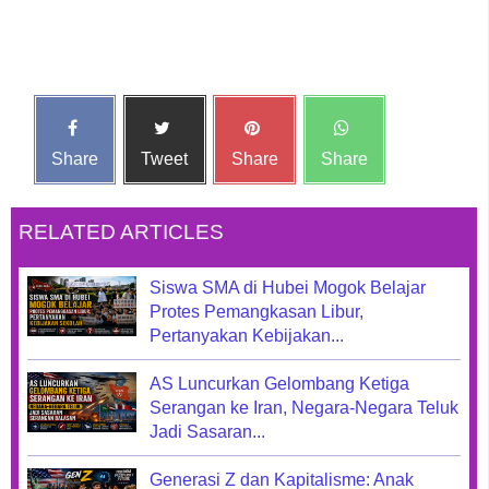
Share
Tweet
Share
Share
RELATED ARTICLES
Siswa SMA di Hubei Mogok Belajar
Protes Pemangkasan Libur,
Pertanyakan Kebijakan...
AS Luncurkan Gelombang Ketiga
Serangan ke Iran, Negara-Negara Teluk
Jadi Sasaran...
Generasi Z dan Kapitalisme: Anak